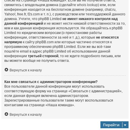
списке на странице «Наша команда». Если вы не получили ответа,
свяжитесь с владельцем домена (сделайте
whois lookup
) или, если
конференция находится на бесплатном домене (например, chat.ru,
Yahoo!, free.fr, f2s.com и т. п.), с руководством или техподдержкой данного
домена. Учтите, что phpBB Limited
не имеет никакого контроля над
данной конференцией
и не может нести никакой ответственности за то,
кем и как данная конференция используется. Не обращайтесь к phpBB
Limited по юридическим вопросам (о приостановке работы
конференции, ответственности за неё и т. д.), которые
не относятся
напрямую
к сайту phpBB.com или которые частично относятся к
программному обеспечению phpBB Limited. Если же вы всё-таки
пошлёте email в адрес phpBB Limited об использовании данной
конференции
третьей стороной
, то не ждите подробного письма, или
вы можете вообще не получить ответа.
Вернуться к началу
Как мне связаться с администратором конференции?
Все пользователи данной конференции могут использовать
соответствующую форму на странице «Связаться с администрацией»,
если данная функция включена администратором.
Зарегистрированные пользователи также могут воспользоваться
контактами на странице «Наша команда».
Вернуться к началу
Перейти