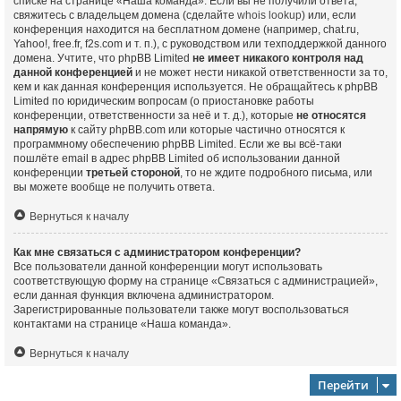
списке на странице «Наша команда». Если вы не получили ответа,
свяжитесь с владельцем домена (сделайте
whois lookup
) или, если
конференция находится на бесплатном домене (например, chat.ru,
Yahoo!, free.fr, f2s.com и т. п.), с руководством или техподдержкой данного
домена. Учтите, что phpBB Limited
не имеет никакого контроля над
данной конференцией
и не может нести никакой ответственности за то,
кем и как данная конференция используется. Не обращайтесь к phpBB
Limited по юридическим вопросам (о приостановке работы
конференции, ответственности за неё и т. д.), которые
не относятся
напрямую
к сайту phpBB.com или которые частично относятся к
программному обеспечению phpBB Limited. Если же вы всё-таки
пошлёте email в адрес phpBB Limited об использовании данной
конференции
третьей стороной
, то не ждите подробного письма, или
вы можете вообще не получить ответа.
Вернуться к началу
Как мне связаться с администратором конференции?
Все пользователи данной конференции могут использовать
соответствующую форму на странице «Связаться с администрацией»,
если данная функция включена администратором.
Зарегистрированные пользователи также могут воспользоваться
контактами на странице «Наша команда».
Вернуться к началу
Перейти