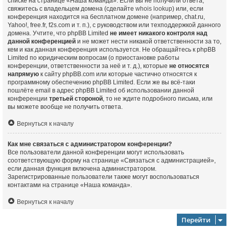
списке на странице «Наша команда». Если вы не получили ответа,
свяжитесь с владельцем домена (сделайте
whois lookup
) или, если
конференция находится на бесплатном домене (например, chat.ru,
Yahoo!, free.fr, f2s.com и т. п.), с руководством или техподдержкой данного
домена. Учтите, что phpBB Limited
не имеет никакого контроля над
данной конференцией
и не может нести никакой ответственности за то,
кем и как данная конференция используется. Не обращайтесь к phpBB
Limited по юридическим вопросам (о приостановке работы
конференции, ответственности за неё и т. д.), которые
не относятся
напрямую
к сайту phpBB.com или которые частично относятся к
программному обеспечению phpBB Limited. Если же вы всё-таки
пошлёте email в адрес phpBB Limited об использовании данной
конференции
третьей стороной
, то не ждите подробного письма, или
вы можете вообще не получить ответа.
Вернуться к началу
Как мне связаться с администратором конференции?
Все пользователи данной конференции могут использовать
соответствующую форму на странице «Связаться с администрацией»,
если данная функция включена администратором.
Зарегистрированные пользователи также могут воспользоваться
контактами на странице «Наша команда».
Вернуться к началу
Перейти