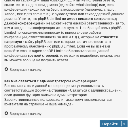
списке на странице «Наша команда». Если вы не получили ответа,
свяжитесь с владельцем домена (сделайте
whois lookup
) или, если
конференция находится на бесплатном домене (например, chat.ru,
Yahoo!, free.fr, f2s.com и т. п.), с руководством или техподдержкой данного
домена. Учтите, что phpBB Limited
не имеет никакого контроля над
данной конференцией
и не может нести никакой ответственности за то,
кем и как данная конференция используется. Не обращайтесь к phpBB
Limited по юридическим вопросам (о приостановке работы
конференции, ответственности за неё и т. д.), которые
не относятся
напрямую
к сайту phpBB.com или которые частично относятся к
программному обеспечению phpBB Limited. Если же вы всё-таки
пошлёте email в адрес phpBB Limited об использовании данной
конференции
третьей стороной
, то не ждите подробного письма, или
вы можете вообще не получить ответа.
Вернуться к началу
Как мне связаться с администратором конференции?
Все пользователи данной конференции могут использовать
соответствующую форму на странице «Связаться с администрацией»,
если данная функция включена администратором.
Зарегистрированные пользователи также могут воспользоваться
контактами на странице «Наша команда».
Вернуться к началу
Перейти