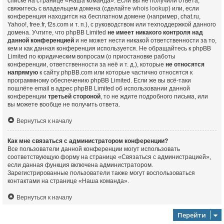
списке на странице «Наша команда». Если вы не получили ответа,
свяжитесь с владельцем домена (сделайте
whois lookup
) или, если
конференция находится на бесплатном домене (например, chat.ru,
Yahoo!, free.fr, f2s.com и т. п.), с руководством или техподдержкой данного
домена. Учтите, что phpBB Limited
не имеет никакого контроля над
данной конференцией
и не может нести никакой ответственности за то,
кем и как данная конференция используется. Не обращайтесь к phpBB
Limited по юридическим вопросам (о приостановке работы
конференции, ответственности за неё и т. д.), которые
не относятся
напрямую
к сайту phpBB.com или которые частично относятся к
программному обеспечению phpBB Limited. Если же вы всё-таки
пошлёте email в адрес phpBB Limited об использовании данной
конференции
третьей стороной
, то не ждите подробного письма, или
вы можете вообще не получить ответа.
Вернуться к началу
Как мне связаться с администратором конференции?
Все пользователи данной конференции могут использовать
соответствующую форму на странице «Связаться с администрацией»,
если данная функция включена администратором.
Зарегистрированные пользователи также могут воспользоваться
контактами на странице «Наша команда».
Вернуться к началу
Перейти