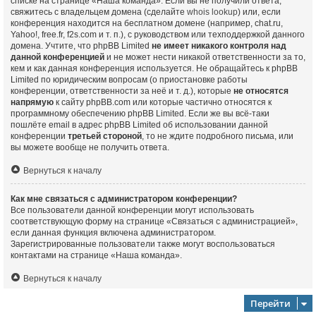
списке на странице «Наша команда». Если вы не получили ответа,
свяжитесь с владельцем домена (сделайте
whois lookup
) или, если
конференция находится на бесплатном домене (например, chat.ru,
Yahoo!, free.fr, f2s.com и т. п.), с руководством или техподдержкой данного
домена. Учтите, что phpBB Limited
не имеет никакого контроля над
данной конференцией
и не может нести никакой ответственности за то,
кем и как данная конференция используется. Не обращайтесь к phpBB
Limited по юридическим вопросам (о приостановке работы
конференции, ответственности за неё и т. д.), которые
не относятся
напрямую
к сайту phpBB.com или которые частично относятся к
программному обеспечению phpBB Limited. Если же вы всё-таки
пошлёте email в адрес phpBB Limited об использовании данной
конференции
третьей стороной
, то не ждите подробного письма, или
вы можете вообще не получить ответа.
Вернуться к началу
Как мне связаться с администратором конференции?
Все пользователи данной конференции могут использовать
соответствующую форму на странице «Связаться с администрацией»,
если данная функция включена администратором.
Зарегистрированные пользователи также могут воспользоваться
контактами на странице «Наша команда».
Вернуться к началу
Перейти