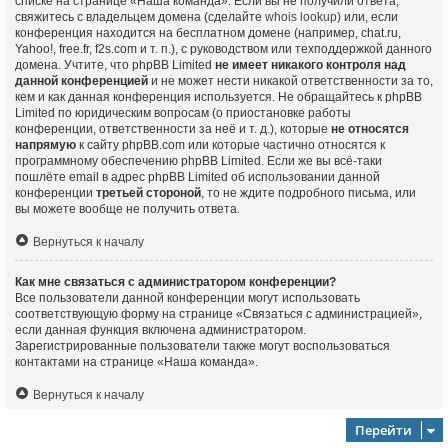
списке на странице «Наша команда». Если вы не получили ответа,
свяжитесь с владельцем домена (сделайте
whois lookup
) или, если
конференция находится на бесплатном домене (например, chat.ru,
Yahoo!, free.fr, f2s.com и т. п.), с руководством или техподдержкой данного
домена. Учтите, что phpBB Limited
не имеет никакого контроля над
данной конференцией
и не может нести никакой ответственности за то,
кем и как данная конференция используется. Не обращайтесь к phpBB
Limited по юридическим вопросам (о приостановке работы
конференции, ответственности за неё и т. д.), которые
не относятся
напрямую
к сайту phpBB.com или которые частично относятся к
программному обеспечению phpBB Limited. Если же вы всё-таки
пошлёте email в адрес phpBB Limited об использовании данной
конференции
третьей стороной
, то не ждите подробного письма, или
вы можете вообще не получить ответа.
Вернуться к началу
Как мне связаться с администратором конференции?
Все пользователи данной конференции могут использовать
соответствующую форму на странице «Связаться с администрацией»,
если данная функция включена администратором.
Зарегистрированные пользователи также могут воспользоваться
контактами на странице «Наша команда».
Вернуться к началу
Перейти