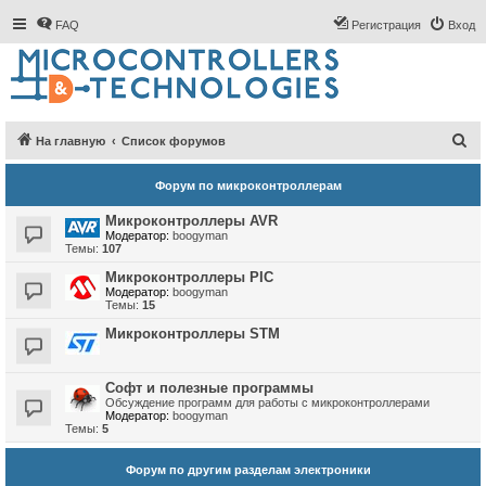
FAQ
Регистрация
Вход
П
На главную
Список форумов
о
Форум по микроконтроллерам
и
с
Микроконтроллеры AVR
Модератор:
boogyman
к
Темы:
107
Микроконтроллеры PIC
Модератор:
boogyman
Темы:
15
Микроконтроллеры STM
Софт и полезные программы
Обсуждение программ для работы с микроконтроллерами
Модератор:
boogyman
Темы:
5
Форум по другим разделам электроники