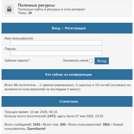
Полезные ресурсы
Полезные сайты и ресурсы в сети интернет
Темы:
19
Вход
•
Регистрация
Имя пользователя:
Пароль:
Забыли пароль?
Запомнить меня
Кто сейчас на конференции
Всего
21
посетитель :: 2 зарегистрированных, 0 скрытых и 19 гостей (основано на
активности пользователей за последние 5 минут)
Статистика
Текущее время: 10 авг 2026, 06:16
Больше всего посетителей (
1471
) здесь было 07 янв 2026, 23:03
Всего сообщений:
1543
• Всего тем:
200
• Всего пользователей:
3952
• Новый
пользователь:
Darrellantef