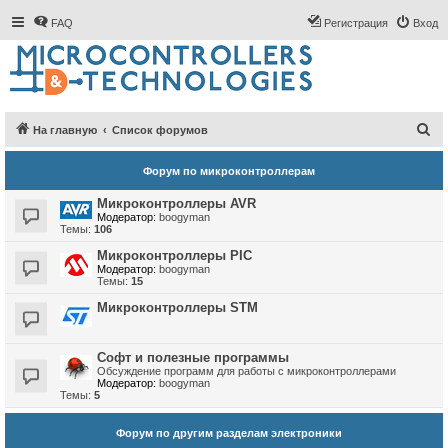
FAQ
Регистрация
Вход
П
На главную
Список форумов
о
Форум по микроконтроллерам
и
с
Микроконтроллеры AVR
Модератор:
boogyman
к
Темы:
106
Микроконтроллеры PIC
Модератор:
boogyman
Темы:
15
Микроконтроллеры STM
Софт и полезные программы
Обсуждение программ для работы с микроконтроллерами
Модератор:
boogyman
Темы:
5
Форум по другим разделам электроники