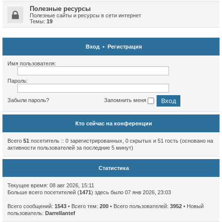
Полезные ресурсы
Полезные сайты и ресурсы в сети интернет
Темы:
19
Вход
•
Регистрация
Имя пользователя:
Пароль:
Забыли пароль?
Запомнить меня
Кто сейчас на конференции
Всего
51
посетитель :: 0 зарегистрированных, 0 скрытых и 51 гость (основано на
активности пользователей за последние 5 минут)
Статистика
Текущее время: 08 авг 2026, 15:11
Больше всего посетителей (
1471
) здесь было 07 янв 2026, 23:03
Всего сообщений:
1543
• Всего тем:
200
• Всего пользователей:
3952
• Новый
пользователь:
Darrellantef