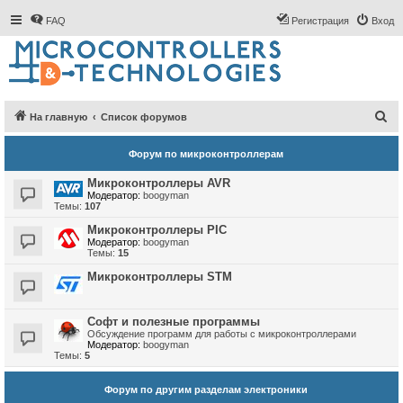
FAQ
Регистрация
Вход
П
На главную
Список форумов
о
Форум по микроконтроллерам
и
с
Микроконтроллеры AVR
Модератор:
boogyman
к
Темы:
107
Микроконтроллеры PIC
Модератор:
boogyman
Темы:
15
Микроконтроллеры STM
Софт и полезные программы
Обсуждение программ для работы с микроконтроллерами
Модератор:
boogyman
Темы:
5
Форум по другим разделам электроники