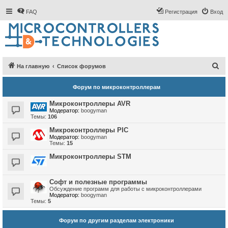
FAQ
Регистрация
Вход
П
На главную
Список форумов
о
Форум по микроконтроллерам
и
с
Микроконтроллеры AVR
Модератор:
boogyman
к
Темы:
106
Микроконтроллеры PIC
Модератор:
boogyman
Темы:
15
Микроконтроллеры STM
Софт и полезные программы
Обсуждение программ для работы с микроконтроллерами
Модератор:
boogyman
Темы:
5
Форум по другим разделам электроники