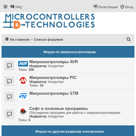
FAQ
Регистрация
Вход
П
На главную
Список форумов
о
Форум по микроконтроллерам
и
с
Микроконтроллеры AVR
Модератор:
boogyman
к
Темы:
106
Микроконтроллеры PIC
Модератор:
boogyman
Темы:
15
Микроконтроллеры STM
Софт и полезные программы
Обсуждение программ для работы с микроконтроллерами
Модератор:
boogyman
Темы:
5
Форум по другим разделам электроники