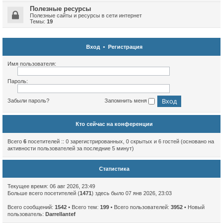
Полезные ресурсы
Полезные сайты и ресурсы в сети интернет
Темы:
19
Вход
•
Регистрация
Имя пользователя:
Пароль:
Забыли пароль?
Запомнить меня
Кто сейчас на конференции
Всего
6
посетителей :: 0 зарегистрированных, 0 скрытых и 6 гостей (основано на
активности пользователей за последние 5 минут)
Статистика
Текущее время: 06 авг 2026, 23:49
Больше всего посетителей (
1471
) здесь было 07 янв 2026, 23:03
Всего сообщений:
1542
• Всего тем:
199
• Всего пользователей:
3952
• Новый
пользователь:
Darrellantef