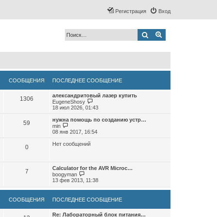
Регистрация
Вход
Поиск
Расширенный по
СООБЩЕНИЯ
ПОСЛЕДНЕЕ СООБЩЕНИЕ
александритовый лазер купить
1306
П
EugeneShosy
е
18 июл 2026, 01:43
р
е
нужна помощь по созданию устр…
59
й
П
min
т
е
08 янв 2017, 16:54
и
р
к
е
Нет сообщений
0
п
й
о
т
с
и
л
к
Calculator for the AVR Microc…
е
7
п
П
boogyman
д
о
е
13 фев 2013, 11:38
н
с
р
е
л
е
м
е
й
СООБЩЕНИЯ
ПОСЛЕДНЕЕ СООБЩЕНИЕ
у
д
т
с
н
и
о
е
к
Re: Лабораторный блок питания…