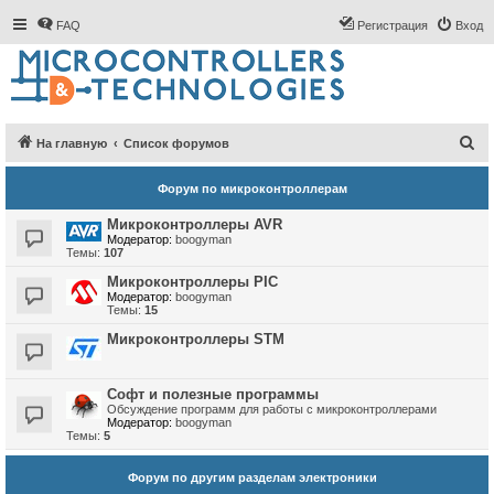
FAQ
Регистрация
Вход
П
На главную
Список форумов
о
Форум по микроконтроллерам
и
с
Микроконтроллеры AVR
Модератор:
boogyman
к
Темы:
107
Микроконтроллеры PIC
Модератор:
boogyman
Темы:
15
Микроконтроллеры STM
Софт и полезные программы
Обсуждение программ для работы с микроконтроллерами
Модератор:
boogyman
Темы:
5
Форум по другим разделам электроники