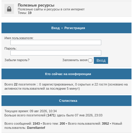
Полезные ресурсы
Полезные сайты и ресурсы в сети интернет
Темы:
19
Вход
•
Регистрация
Имя пользователя:
Пароль:
Забыли пароль?
Запомнить меня
Кто сейчас на конференции
Всего
22
посетителя :: 0 зарегистрированных, 0 скрытых и 22 гостя (основано на
активности пользователей за последние 5 минут)
Статистика
Текущее время: 09 авг 2026, 10:34
Больше всего посетителей (
1471
) здесь было 07 янв 2026, 23:03
Всего сообщений:
1543
• Всего тем:
200
• Всего пользователей:
3952
• Новый
пользователь:
Darrellantef