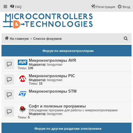
FAQ
Регистрация
Вход
П
На главную
Список форумов
о
Форум по микроконтроллерам
и
с
Микроконтроллеры AVR
Модератор:
boogyman
к
Темы:
106
Микроконтроллеры PIC
Модератор:
boogyman
Темы:
15
Микроконтроллеры STM
Софт и полезные программы
Обсуждение программ для работы с микроконтроллерами
Модератор:
boogyman
Темы:
5
Форум по другим разделам электроники