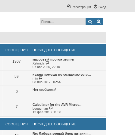
Регистрация
Вход
Поиск
Расширенный по
СООБЩЕНИЯ
ПОСЛЕДНЕЕ СООБЩЕНИЕ
массовый прогон xrumer
1307
П
Xelorida
е
07 авг 2026, 22:10
р
е
нужна помощь по созданию устр…
59
й
П
min
т
е
08 янв 2017, 16:54
и
р
к
е
Нет сообщений
0
п
й
о
т
с
и
л
к
Calculator for the AVR Microc…
е
7
п
П
boogyman
д
о
е
13 фев 2013, 11:38
н
с
р
е
л
е
м
е
й
СООБЩЕНИЯ
ПОСЛЕДНЕЕ СООБЩЕНИЕ
у
д
т
с
н
и
о
е
к
Re: Лабораторный блок питания…