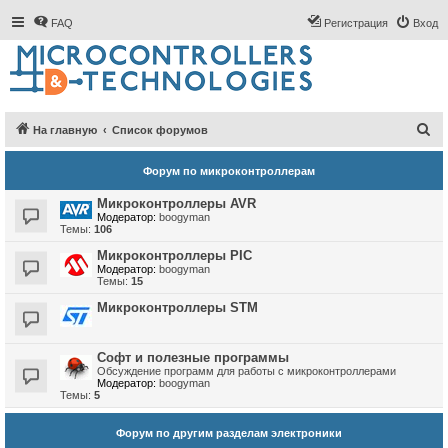
FAQ
Регистрация
Вход
П
На главную
Список форумов
о
Форум по микроконтроллерам
и
с
Микроконтроллеры AVR
Модератор:
boogyman
к
Темы:
106
Микроконтроллеры PIC
Модератор:
boogyman
Темы:
15
Микроконтроллеры STM
Софт и полезные программы
Обсуждение программ для работы с микроконтроллерами
Модератор:
boogyman
Темы:
5
Форум по другим разделам электроники