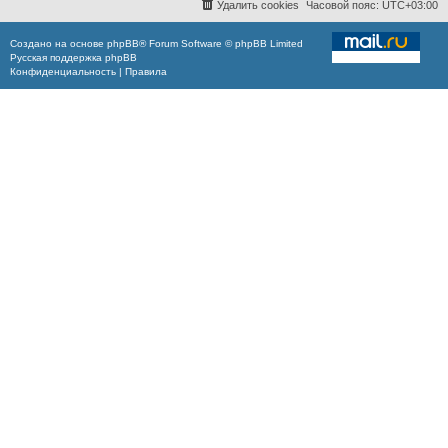
Удалить cookies
Часовой пояс:
UTC+03:00
Создано на основе
phpBB
® Forum Software © phpBB Limited
Русская поддержка phpBB
Конфиденциальность
|
Правила