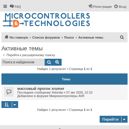
FAQ
Регистрация
Вход
П
На главную
Список форумов
Поиск
Активные темы
о
Активные темы
и
Перейти к расширенному поиску
с
Поиск
Расширенный поиск
к
Найден 1 результат • Страница
1
из
1
Темы
массовый прогон xrumer
Последнее сообщение
Xelorida
«
07 авг 2026, 22:10
Добавлено в форуме
Микроконтроллеры AVR
Найден 1 результат • Страница
1
из
1
Перейти