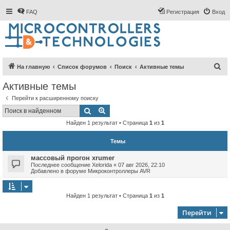
FAQ
Регистрация
Вход
П
На главную
Список форумов
Поиск
Активные темы
о
Активные темы
и
Перейти к расширенному поиску
с
Поиск
Расширенный поиск
к
Найден 1 результат • Страница
1
из
1
Темы
массовый прогон xrumer
Последнее сообщение
Xelorida
«
07 авг 2026, 22:10
Добавлено в форуме
Микроконтроллеры AVR
Найден 1 результат • Страница
1
из
1
Перейти