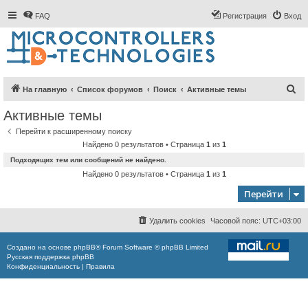
FAQ
Регистрация
Вход
П
На главную
Список форумов
Поиск
Активные темы
о
Активные темы
и
Перейти к расширенному поиску
с
Найдено 0 результатов • Страница
1
из
1
к
Подходящих тем или сообщений не найдено.
Найдено 0 результатов • Страница
1
из
1
Перейти
Удалить cookies
Часовой пояс:
UTC+03:00
Создано на основе
phpBB
® Forum Software © phpBB Limited
Русская поддержка phpBB
Конфиденциальность
|
Правила