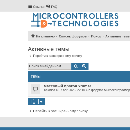
Ссылки
FAQ
На главную
Список форумов
Поиск
Активные тем
Активные темы
Перейти к расширенному поиску
Поиск
Расширенный поиск
ТЕМЫ
массовый прогон xrumer
Xelorida
»
07 авг 2026, 22:10
» в форуме
Микроконтролле
Перейти к расширенному поиску