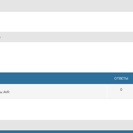
ы
ОТВЕТЫ
0
ры AVR