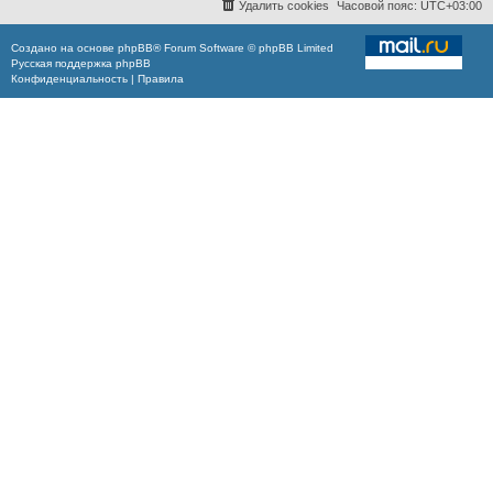
Удалить cookies
Часовой пояс:
UTC+03:00
Создано на основе
phpBB
® Forum Software © phpBB Limited
Русская поддержка phpBB
Конфиденциальность
|
Правила