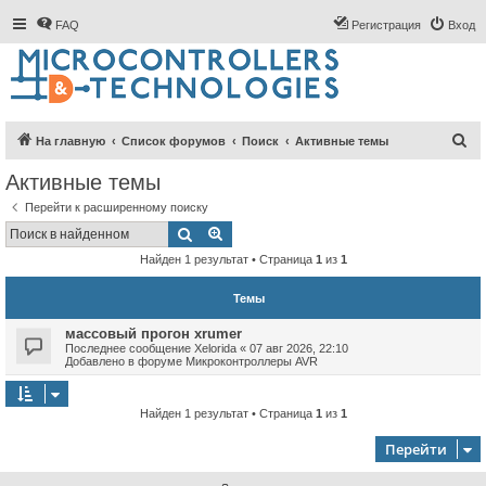
FAQ
Регистрация
Вход
П
На главную
Список форумов
Поиск
Активные темы
о
Активные темы
и
Перейти к расширенному поиску
с
Поиск
Расширенный поиск
к
Найден 1 результат • Страница
1
из
1
Темы
массовый прогон xrumer
Последнее сообщение
Xelorida
«
07 авг 2026, 22:10
Добавлено в форуме
Микроконтроллеры AVR
Найден 1 результат • Страница
1
из
1
Перейти