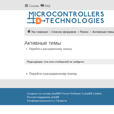
Ссылки
FAQ
На главную
Список форумов
Поиск
Активные тем
Активные темы
Перейти к расширенному поиску
Подходящих тем или сообщений не найдено.
Перейти к расширенному поиску
Создано на основе
phpBB
® Forum Software © phpBB Limited
Русская поддержка phpBB
Конфиденциальность
|
Правила