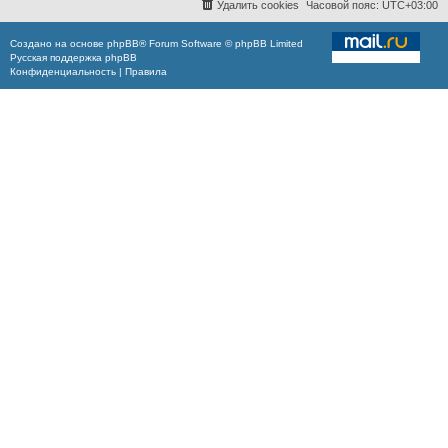
Удалить cookies
Часовой пояс:
UTC+03:00
Создано на основе
phpBB
® Forum Software © phpBB Limited
Русская поддержка phpBB
Конфиденциальность
|
Правила