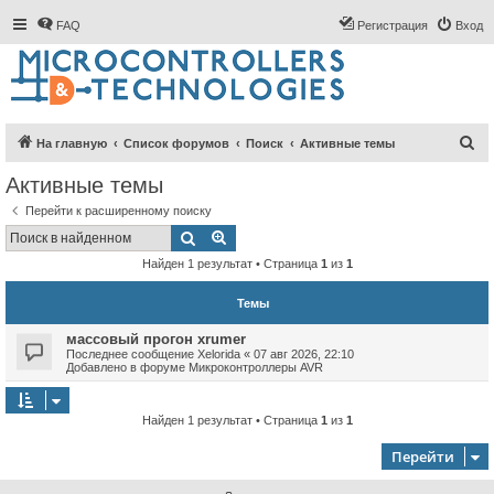
FAQ
Регистрация
Вход
П
На главную
Список форумов
Поиск
Активные темы
о
Активные темы
и
Перейти к расширенному поиску
с
Поиск
Расширенный поиск
к
Найден 1 результат • Страница
1
из
1
Темы
массовый прогон xrumer
Последнее сообщение
Xelorida
«
07 авг 2026, 22:10
Добавлено в форуме
Микроконтроллеры AVR
Найден 1 результат • Страница
1
из
1
Перейти