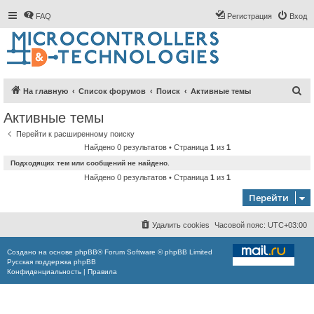
FAQ
Регистрация
Вход
П
На главную
Список форумов
Поиск
Активные темы
о
Активные темы
и
Перейти к расширенному поиску
с
Найдено 0 результатов • Страница
1
из
1
к
Подходящих тем или сообщений не найдено.
Найдено 0 результатов • Страница
1
из
1
Перейти
Удалить cookies
Часовой пояс:
UTC+03:00
Создано на основе
phpBB
® Forum Software © phpBB Limited
Русская поддержка phpBB
Конфиденциальность
|
Правила