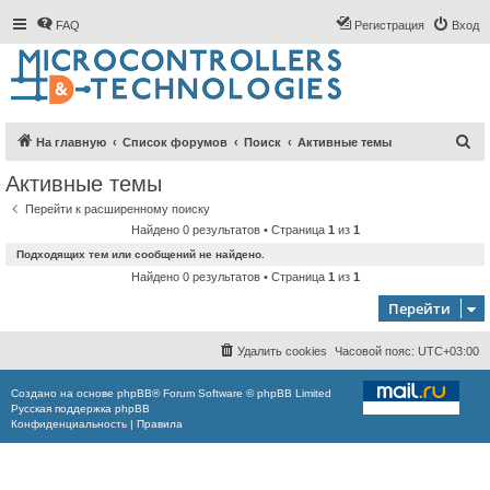
FAQ
Регистрация
Вход
П
На главную
Список форумов
Поиск
Активные темы
о
Активные темы
и
Перейти к расширенному поиску
с
Найдено 0 результатов • Страница
1
из
1
к
Подходящих тем или сообщений не найдено.
Найдено 0 результатов • Страница
1
из
1
Перейти
Удалить cookies
Часовой пояс:
UTC+03:00
Создано на основе
phpBB
® Forum Software © phpBB Limited
Русская поддержка phpBB
Конфиденциальность
|
Правила