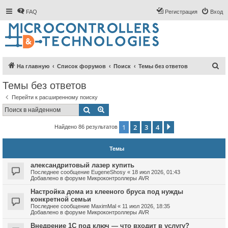
FAQ
Регистрация
Вход
П
На главную
Список форумов
Поиск
Темы без ответов
о
Темы без ответов
и
Перейти к расширенному поиску
с
Поиск
Расширенный поиск
к
1
2
3
4
След.
Найдено 86 результатов
Темы
александритовый лазер купить
Последнее сообщение
EugeneShosy
«
18 июл 2026, 01:43
Добавлено в форуме
Микроконтроллеры AVR
Настройка дома из клееного бруса под нужды
конкретной семьи
Последнее сообщение
MaximMal
«
11 июл 2026, 18:35
Добавлено в форуме
Микроконтроллеры AVR
Внедрение 1С под ключ — что входит в услугу?