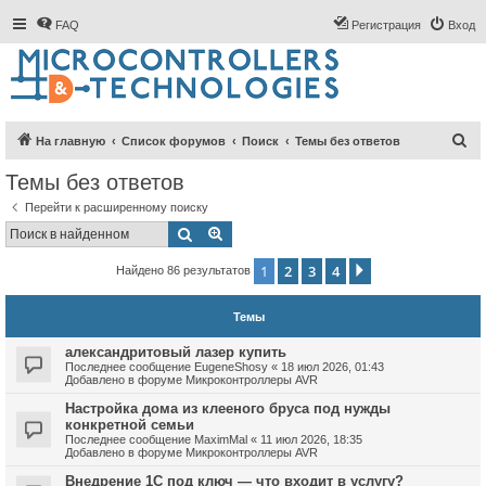
FAQ
Регистрация
Вход
П
На главную
Список форумов
Поиск
Темы без ответов
о
Темы без ответов
и
Перейти к расширенному поиску
с
Поиск
Расширенный поиск
к
1
2
3
4
След.
Найдено 86 результатов
Темы
александритовый лазер купить
Последнее сообщение
EugeneShosy
«
18 июл 2026, 01:43
Добавлено в форуме
Микроконтроллеры AVR
Настройка дома из клееного бруса под нужды
конкретной семьи
Последнее сообщение
MaximMal
«
11 июл 2026, 18:35
Добавлено в форуме
Микроконтроллеры AVR
Внедрение 1С под ключ — что входит в услугу?