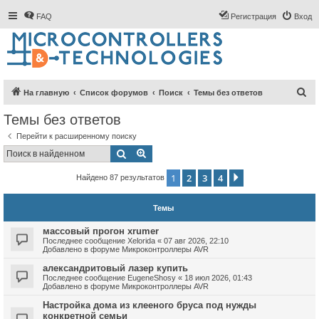
FAQ
Регистрация
Вход
П
На главную
Список форумов
Поиск
Темы без ответов
о
Темы без ответов
и
Перейти к расширенному поиску
с
Поиск
Расширенный поиск
к
1
2
3
4
След.
Найдено 87 результатов
Темы
массовый прогон xrumer
Последнее сообщение
Xelorida
«
07 авг 2026, 22:10
Добавлено в форуме
Микроконтроллеры AVR
александритовый лазер купить
Последнее сообщение
EugeneShosy
«
18 июл 2026, 01:43
Добавлено в форуме
Микроконтроллеры AVR
Настройка дома из клееного бруса под нужды
конкретной семьи