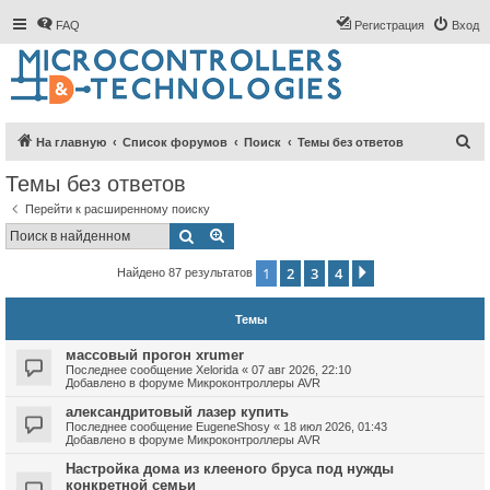
FAQ
Регистрация
Вход
П
На главную
Список форумов
Поиск
Темы без ответов
о
Темы без ответов
и
Перейти к расширенному поиску
с
Поиск
Расширенный поиск
к
1
2
3
4
След.
Найдено 87 результатов
Темы
массовый прогон xrumer
Последнее сообщение
Xelorida
«
07 авг 2026, 22:10
Добавлено в форуме
Микроконтроллеры AVR
александритовый лазер купить
Последнее сообщение
EugeneShosy
«
18 июл 2026, 01:43
Добавлено в форуме
Микроконтроллеры AVR
Настройка дома из клееного бруса под нужды
конкретной семьи