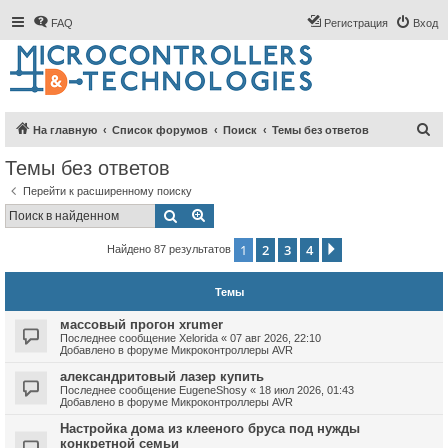
FAQ
Регистрация
Вход
П
На главную
Список форумов
Поиск
Темы без ответов
о
Темы без ответов
и
Перейти к расширенному поиску
с
Поиск
Расширенный поиск
к
1
2
3
4
След.
Найдено 87 результатов
Темы
массовый прогон xrumer
Последнее сообщение
Xelorida
«
07 авг 2026, 22:10
Добавлено в форуме
Микроконтроллеры AVR
александритовый лазер купить
Последнее сообщение
EugeneShosy
«
18 июл 2026, 01:43
Добавлено в форуме
Микроконтроллеры AVR
Настройка дома из клееного бруса под нужды
конкретной семьи