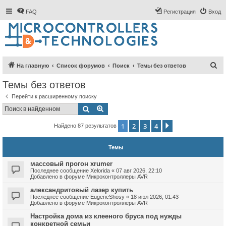
FAQ
Регистрация
Вход
П
На главную
Список форумов
Поиск
Темы без ответов
о
Темы без ответов
и
Перейти к расширенному поиску
с
Поиск
Расширенный поиск
к
1
2
3
4
След.
Найдено 87 результатов
Темы
массовый прогон xrumer
Последнее сообщение
Xelorida
«
07 авг 2026, 22:10
Добавлено в форуме
Микроконтроллеры AVR
александритовый лазер купить
Последнее сообщение
EugeneShosy
«
18 июл 2026, 01:43
Добавлено в форуме
Микроконтроллеры AVR
Настройка дома из клееного бруса под нужды
конкретной семьи