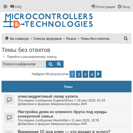
FAQ
Регистрация
Вход
П
На главную
Список форумов
Поиск
Темы без ответов
о
Темы без ответов
и
Перейти к расширенному поиску
с
Поиск
Расширенный поиск
к
1
2
3
4
След.
Найдено 86 результатов
Темы
александритовый лазер купить
Последнее сообщение
EugeneShosy
«
18 июл 2026, 01:43
Добавлено в форуме
Микроконтроллеры AVR
Настройка дома из клееного бруса под нужды
конкретной семьи
Последнее сообщение
MaximMal
«
11 июл 2026, 18:35
Добавлено в форуме
Микроконтроллеры AVR
Внедрение 1С под ключ — что входит в услугу?