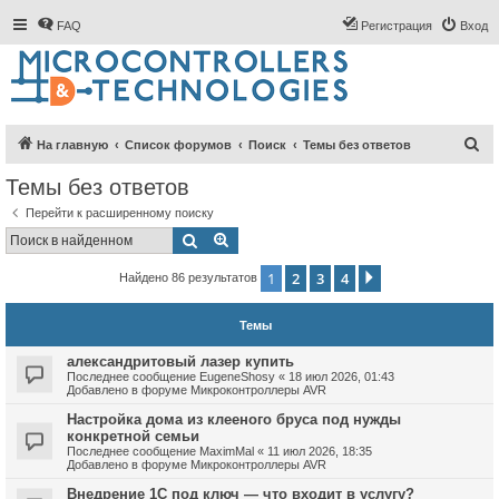
FAQ
Регистрация
Вход
П
На главную
Список форумов
Поиск
Темы без ответов
о
Темы без ответов
и
Перейти к расширенному поиску
с
Поиск
Расширенный поиск
к
1
2
3
4
След.
Найдено 86 результатов
Темы
александритовый лазер купить
Последнее сообщение
EugeneShosy
«
18 июл 2026, 01:43
Добавлено в форуме
Микроконтроллеры AVR
Настройка дома из клееного бруса под нужды
конкретной семьи
Последнее сообщение
MaximMal
«
11 июл 2026, 18:35
Добавлено в форуме
Микроконтроллеры AVR
Внедрение 1С под ключ — что входит в услугу?