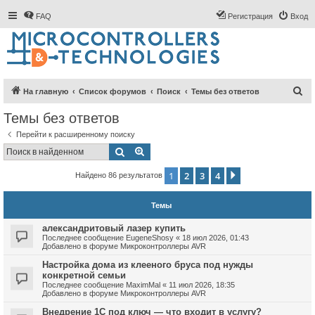
FAQ
Регистрация
Вход
П
На главную
Список форумов
Поиск
Темы без ответов
о
Темы без ответов
и
Перейти к расширенному поиску
с
Поиск
Расширенный поиск
к
1
2
3
4
След.
Найдено 86 результатов
Темы
александритовый лазер купить
Последнее сообщение
EugeneShosy
«
18 июл 2026, 01:43
Добавлено в форуме
Микроконтроллеры AVR
Настройка дома из клееного бруса под нужды
конкретной семьи
Последнее сообщение
MaximMal
«
11 июл 2026, 18:35
Добавлено в форуме
Микроконтроллеры AVR
Внедрение 1С под ключ — что входит в услугу?