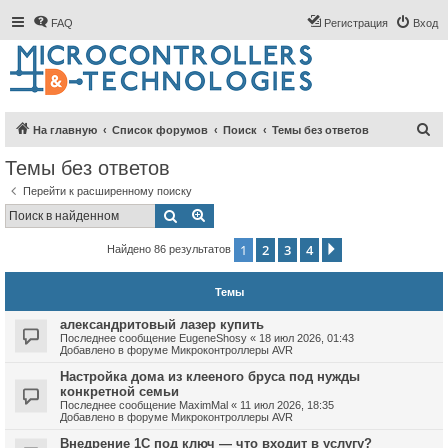
FAQ
Регистрация
Вход
П
На главную
Список форумов
Поиск
Темы без ответов
о
Темы без ответов
и
Перейти к расширенному поиску
с
Поиск
Расширенный поиск
к
1
2
3
4
След.
Найдено 86 результатов
Темы
александритовый лазер купить
Последнее сообщение
EugeneShosy
«
18 июл 2026, 01:43
Добавлено в форуме
Микроконтроллеры AVR
Настройка дома из клееного бруса под нужды
конкретной семьи
Последнее сообщение
MaximMal
«
11 июл 2026, 18:35
Добавлено в форуме
Микроконтроллеры AVR
Внедрение 1С под ключ — что входит в услугу?