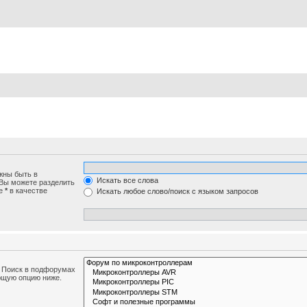
жны быть в
Искать все слова
 Вы можете разделить
те
*
в качестве
Искать любое слово/поиск с языком запросов
. Поиск в подфорумах
ющую опцию ниже.