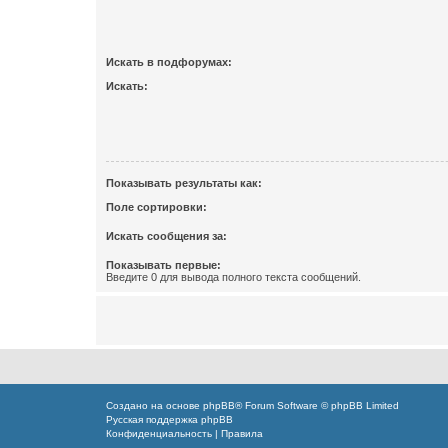
Искать в подфорумах:
Искать:
Показывать результаты как:
Поле сортировки:
Искать сообщения за:
Показывать первые:
Введите 0 для вывода полного текста сообщений.
Создано на основе
phpBB
® Forum Software © phpBB Limited
Русская поддержка phpBB
Конфиденциальность
|
Правила