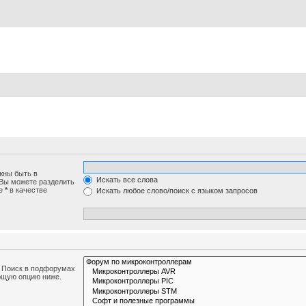
жны быть в
Искать все слова
 Вы можете разделить
те
*
в качестве
Искать любое слово/поиск с языком запросов
. Поиск в подфорумах
ющую опцию ниже.