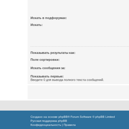
Искать в подфорумах:
Искать:
Показывать результаты как:
Поле сортировки:
Искать сообщения за:
Показывать первые:
Введите 0 для вывода полного текста сообщений.
Создано на основе
phpBB
® Forum Software © phpBB Limited
Русская поддержка phpBB
Конфиденциальность
|
Правила