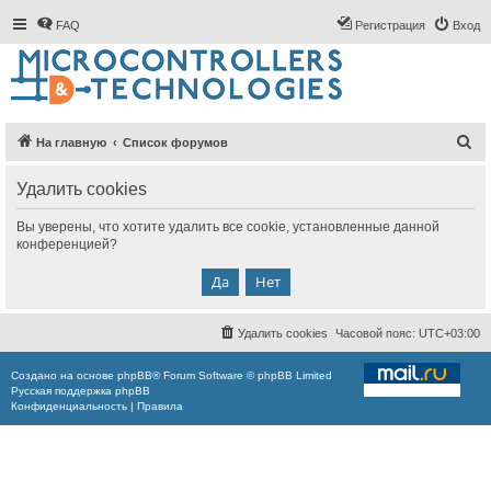
FAQ
Регистрация
Вход
П
На главную
Список форумов
о
Удалить cookies
и
с
Вы уверены, что хотите удалить все cookie, установленные данной
конференцией?
к
Удалить cookies
Часовой пояс:
UTC+03:00
Создано на основе
phpBB
® Forum Software © phpBB Limited
Русская поддержка phpBB
Конфиденциальность
|
Правила