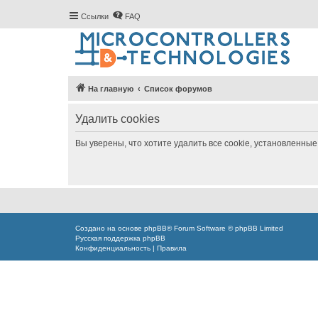
Ссылки
FAQ
На главную
Список форумов
Удалить cookies
Вы уверены, что хотите удалить все cookie, установленн
Создано на основе
phpBB
® Forum Software © phpBB Limited
Русская поддержка phpBB
Конфиденциальность
|
Правила