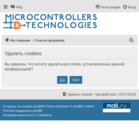
FAQ
Регистрация
Вход
П
На главную
Список форумов
о
Удалить cookies
и
с
Вы уверены, что хотите удалить все cookie, установленные данной
конференцией?
к
Удалить cookies
Часовой пояс:
UTC+03:00
Создано на основе
phpBB
® Forum Software © phpBB Limited
Русская поддержка phpBB
Конфиденциальность
|
Правила