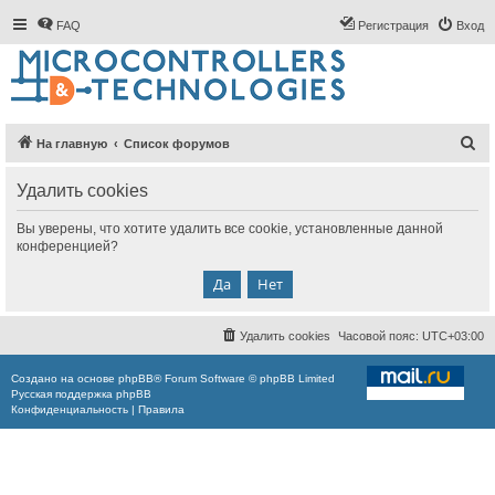
FAQ
Регистрация
Вход
П
На главную
Список форумов
о
Удалить cookies
и
с
Вы уверены, что хотите удалить все cookie, установленные данной
конференцией?
к
Удалить cookies
Часовой пояс:
UTC+03:00
Создано на основе
phpBB
® Forum Software © phpBB Limited
Русская поддержка phpBB
Конфиденциальность
|
Правила