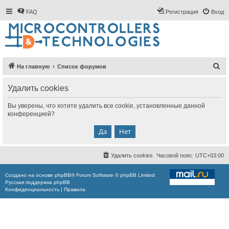
FAQ
Регистрация
Вход
П
На главную
Список форумов
о
Удалить cookies
и
с
Вы уверены, что хотите удалить все cookie, установленные данной
конференцией?
к
Удалить cookies
Часовой пояс:
UTC+03:00
Создано на основе
phpBB
® Forum Software © phpBB Limited
Русская поддержка phpBB
Конфиденциальность
|
Правила