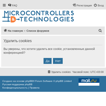
FAQ
Регистрация
Вход
П
На главную
Список форумов
о
Удалить cookies
и
с
Вы уверены, что хотите удалить все cookie, установленные данной
конференцией?
к
Удалить cookies
Часовой пояс:
UTC+03:00
Создано на основе
phpBB
® Forum Software © phpBB Limited
Русская поддержка phpBB
Конфиденциальность
|
Правила