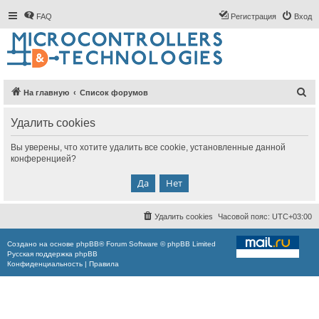
FAQ
Регистрация
Вход
П
На главную
Список форумов
о
Удалить cookies
и
с
Вы уверены, что хотите удалить все cookie, установленные данной
конференцией?
к
Удалить cookies
Часовой пояс:
UTC+03:00
Создано на основе
phpBB
® Forum Software © phpBB Limited
Русская поддержка phpBB
Конфиденциальность
|
Правила