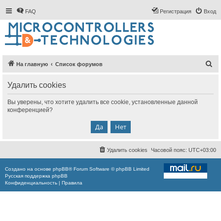
FAQ
Регистрация
Вход
П
На главную
Список форумов
о
Удалить cookies
и
с
Вы уверены, что хотите удалить все cookie, установленные данной
конференцией?
к
Удалить cookies
Часовой пояс:
UTC+03:00
Создано на основе
phpBB
® Forum Software © phpBB Limited
Русская поддержка phpBB
Конфиденциальность
|
Правила