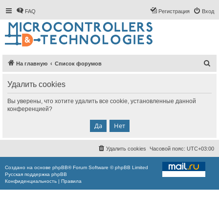
FAQ
Регистрация
Вход
П
На главную
Список форумов
о
Удалить cookies
и
с
Вы уверены, что хотите удалить все cookie, установленные данной
конференцией?
к
Удалить cookies
Часовой пояс:
UTC+03:00
Создано на основе
phpBB
® Forum Software © phpBB Limited
Русская поддержка phpBB
Конфиденциальность
|
Правила