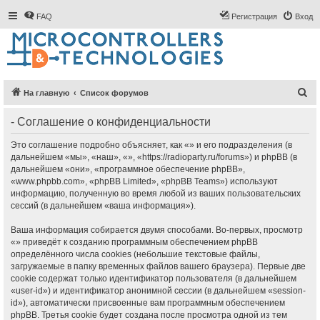
FAQ
Регистрация
Вход
П
На главную
Список форумов
о
- Соглашение о конфиденциальности
и
с
Это соглашение подробно объясняет, как «» и его подразделения (в
дальнейшем «мы», «наш», «», «https://radioparty.ru/forums») и phpBB (в
к
дальнейшем «они», «программное обеспечение phpBB»,
«www.phpbb.com», «phpBB Limited», «phpBB Teams») используют
информацию, полученную во время любой из ваших пользовательских
сессий (в дальнейшем «ваша информация»).
Ваша информация собирается двумя способами. Во-первых, просмотр
«» приведёт к созданию программным обеспечением phpBB
определённого числа cookies (небольшие текстовые файлы,
загружаемые в папку временных файлов вашего браузера). Первые две
cookie содержат только идентификатор пользователя (в дальнейшем
«user-id») и идентификатор анонимной сессии (в дальнейшем «session-
id»), автоматически присвоенные вам программным обеспечением
phpBB. Третья cookie будет создана после просмотра одной из тем