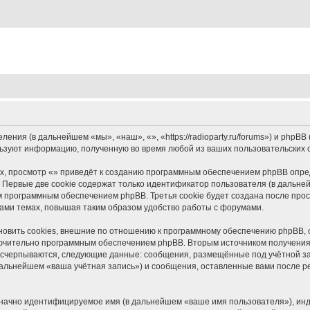
ления (в дальнейшем «мы», «наш», «», «https://radioparty.ru/forums») и php
льзуют информацию, полученную во время любой из ваших пользовательских
, просмотр «» приведёт к созданию программным обеспечением phpBB опред
 Первые две cookie содержат только идентификатор пользователя (в дальней
м программным обеспечением phpBB. Третья cookie будет создана после прос
ами темах, повышая таким образом удобство работы с форумами.
овить cookies, внешние по отношению к программному обеспечению phpBB, о
ключительно программным обеспечением phpBB. Вторым источником получени
 исчерпываются, следующие данные: сообщения, размещённые под учётной з
дальнейшем «ваша учётная запись») и сообщения, оставленные вами после р
означно идентифицируемое имя (в дальнейшем «ваше имя пользователя»), ин