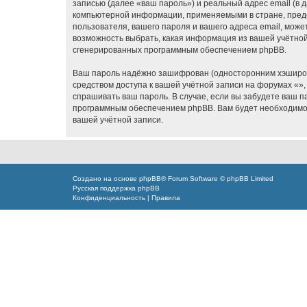
записью (далее «ваш пароль») и реальный адрес email (в
компьютерной информации, применяемыми в стране, предо
пользователя, вашего пароля и вашего адреса email, може
возможность выбрать, какая информация из вашей учётной 
сгенерированных программным обеспечением phpBB.
Ваш пароль надёжно зашифрован (односторонним хэширован
средством доступа к вашей учётной записи на форумах «», 
спрашивать ваш пароль. В случае, если вы забудете ваш 
программным обеспечением phpBB. Вам будет необходимо в
вашей учётной записи.
Создано на основе
phpBB
® Forum Software © phpBB Limited
Русская поддержка phpBB
Конфиденциальность
|
Правила