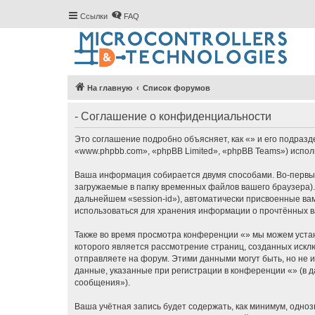
Ссылки
FAQ
На главную
Список форумов
- Соглашение о конфиденциальности
Это соглашение подробно объясняет, как «» и его подразде
«www.phpbb.com», «phpBB Limited», «phpBB Teams») испо
Ваша информация собирается двумя способами. Во-первых
загружаемые в папку временных файлов вашего браузера).
дальнейшем «session-id»), автоматически присвоенные ва
использоваться для хранения информации о прочтённых в
Также во время просмотра конференции «» мы можем устан
которого является рассмотрение страниц, созданных ис
отправляете на форум. Этими данными могут быть, но не
данные, указанные при регистрации в конференции «» (в 
сообщения»).
Ваша учётная запись будет содержать, как минимум, одн