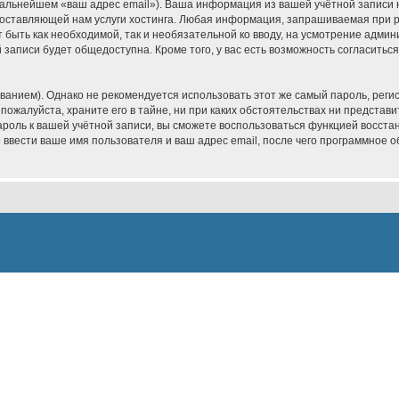
 дальнейшем «ваш адрес email»). Ваша информация из вашей учётной записи
ставляющей нам услуги хостинга. Любая информация, запрашиваемая при р
т быть как необходимой, так и необязательной ко вводу, на усмотрение админ
записи будет общедоступна. Кроме того, у вас есть возможность согласитьс
ием). Однако не рекомендуется использовать этот же самый пароль, регист
пожалуйста, храните его в тайне, ни при каких обстоятельствах ни представит
пароль к вашей учётной записи, вы сможете воспользоваться функцией восс
вести ваше имя пользователя и ваш адрес email, после чего программное 