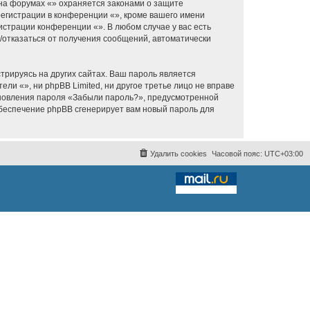
 на форумах «» охраняется законами о защите
егистрации в конференции «», кроме вашего имени
истрации конференции «». В любом случае у вас есть
я/отказаться от получения сообщений, автоматически
рируясь на других сайтах. Ваш пароль является
ели «», ни phpBB Limited, ни другое третье лицо не вправе
тановления пароля «Забыли пароль?», предусмотренной
обеспечение phpBB сгенерирует вам новый пароль для
Удалить cookies
Часовой пояс:
UTC+03:00