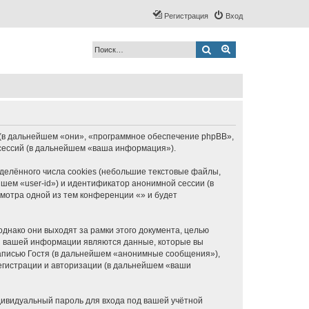
Регистрация
Вход
Поиск
Расширенный по
BB (в дальнейшем «они», «программное обеспечение phpBB»,
 сессий (в дальнейшем «ваша информация»).
елённого числа cookies (небольшие текстовые файлы,
шем «user-id») и идентификатор анонимной сессии (в
мотра одной из тем конференции «» и будет
днако они выходят за рамки этого документа, целью
я вашей информации являются данные, которые вы
аписью Гостя (в дальнейшем «анонимные сообщения»),
егистрации и авторизации (в дальнейшем «ваши
дивидуальный пароль для входа под вашей учётной