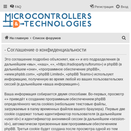
FAQ
Регистрация
Вход
П
На главную
Список форумов
о
- Соглашение о конфиденциальности
и
с
Это соглашение подробно объясняет, как «» и его подразделения (в
дальнейшем «мы», «наш», «», «https://radioparty.ru/forums») и phpBB (в
к
дальнейшем «они», «программное обеспечение phpBB»,
«www.phpbb.com», «phpBB Limited», «phpBB Teams») используют
информацию, полученную во время любой из ваших пользовательских
сессий (в дальнейшем «ваша информация»).
Ваша информация собирается двумя способами. Во-первых, просмотр
«» приведёт к созданию программным обеспечением phpBB
определённого числа cookies (небольшие текстовые файлы,
загружаемые в папку временных файлов вашего браузера). Первые две
cookie содержат только идентификатор пользователя (в дальнейшем
«user-id») и идентификатор анонимной сессии (в дальнейшем «session-
id»), автоматически присвоенные вам программным обеспечением
phpBB. Третья cookie будет создана после просмотра одной из тем